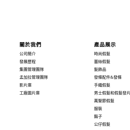
關於我們
產品展示
公司簡介
時尚假髮
發展歷程
蕾絲假髮
集團管理團隊
髮飾品
孟加拉管理團隊
發條配件&發條
影片庫
手織假髮
工廠圖片庫
男士假髮和假髮發
萬聖節假髮
服裝
鬍子
公仔假髮