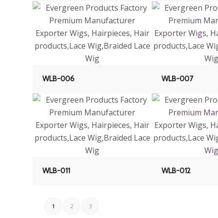
WLB-006
WLB-007
WLB-011
WLB-012
1
2
3