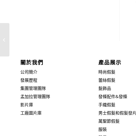
長橋 – 訓修實業收入增長，但由於利
潤率收緊，利潤...
關於我們
產品展示
公司簡介
時尚假髮
發展歷程
蕾絲假髮
集團管理團隊
髮飾品
孟加拉管理團隊
發條配件&發條
影片庫
手織假髮
工廠圖片庫
男士假髮和假髮發
萬聖節假髮
服裝