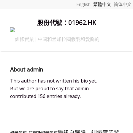
English
繁體中文
简体中文
股份代號：01962.HK
About
admin
This author has not written his bio yet.
But we are proud to say that
admin
contributed 156 entries already.
騰訊自選股 – 訓修實業發