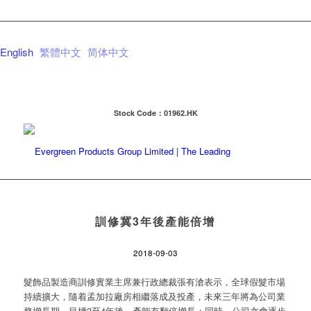
English
繁體中文
简体中文
Stock Code：01962.HK
訓修冀3年後產能倍增
2018-09-03
髮飾品製造商訓修實業主席兼行政總裁張有滄表示，全球假髮市場
持續擴大，隨着孟加拉廠房相繼落成及投產，未來三年將為公司業
務增長期，目標3至4年後，產能有翻倍增長；同時，公司亦會逐步