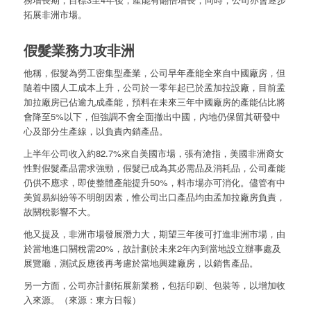
拓展非洲市場。
假髮業務力攻非洲
他稱，假髮為勞工密集型產業，公司早年產能全來自中國廠房，但
隨着中國人工成本上升，公司於一零年起已於孟加拉設廠，目前孟
加拉廠房已佔逾九成產能，預料在未來三年中國廠房的產能佔比將
會降至5%以下，但強調不會全面撤出中國，內地仍保留其研發中
心及部分生產線，以負責內銷產品。
上半年公司收入約82.7%來自美國市場，張有滄指，美國非洲裔女
性對假髮產品需求強勁，假髮已成為其必需品及消耗品，公司產能
仍供不應求，即使整體產能提升50%，料市場亦可消化。儘管有中
美貿易糾紛等不明朗因素，惟公司出口產品均由孟加拉廠房負責，
故關稅影響不大。
他又提及，非洲市場發展潛力大，期望三年後可打進非洲市場，由
於當地進口關稅需20%，故計劃於未來2年內到當地設立辦事處及
展覽廳，測試反應後再考慮於當地興建廠房，以銷售產品。
另一方面，公司亦計劃拓展新業務，包括印刷、包裝等，以增加收
入來源。（來源：東方日報）