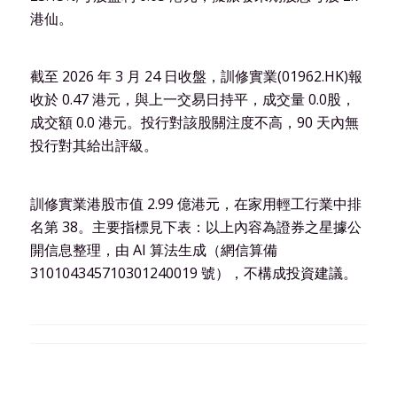
港仙。
截至 2026 年 3 月 24 日收盤，訓修實業(01962.HK)報
收於 0.47 港元，與上一交易日持平，成交量 0.0股，
成交額 0.0 港元。投行對該股關注度不高，90 天內無
投行對其給出評級。
訓修實業港股市值 2.99 億港元，在家用輕工行業中排
名第 38。主要指標見下表：以上內容為證券之星據公
開信息整理，由 AI 算法生成（網信算備
310104345710301240019 號），不構成投資建議。