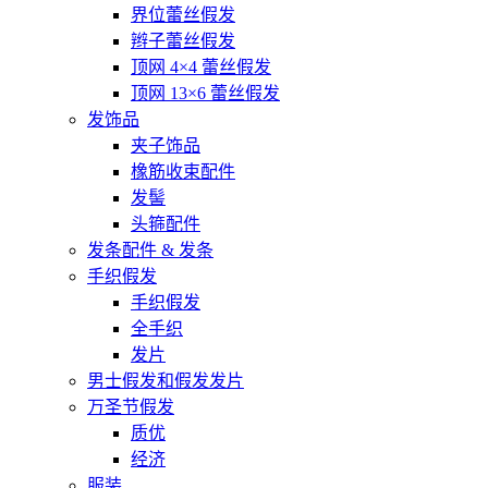
界位蕾丝假发
辫子蕾丝假发
顶网 4×4 蕾丝假发
顶网 13×6 蕾丝假发
发饰品
夹子饰品
橡筋收束配件
发髻
头箍配件
发条配件 & 发条
手织假发
手织假发
全手织
发片
男士假发和假发发片
万圣节假发
质优
经济
服装