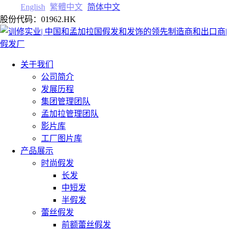
English
繁體中文
简体中文
股份代码：01962.HK
关于我们
公司简介
发展历程
集团管理团队
孟加拉管理团队
影片库
工厂图片库
产品展示
时尚假发
长发
中短发
半假发
蕾丝假发
前额蕾丝假发